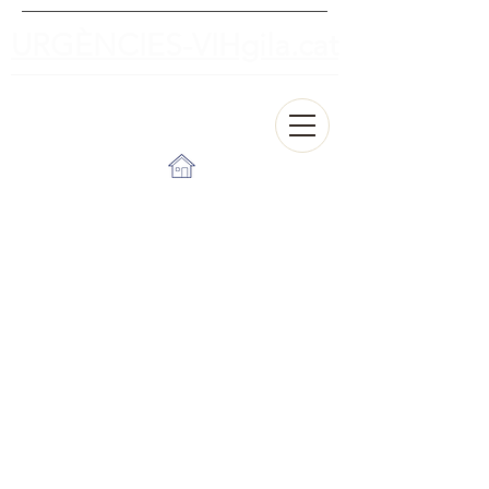
URGÈNCIES-VIHgila.cat